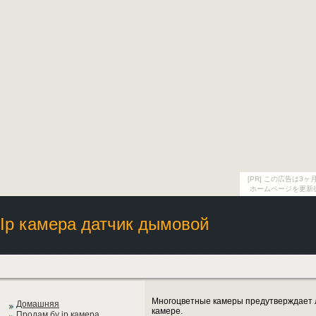
[PR] この広告は
ホームページを更新
Ip камера датчик дымовой
Многоцветные камеры предутверждает л
Домашняя
камере.
Продам бу ip камера