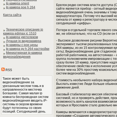
Ip камера orient
Брелок редко система власти доступа (С
Ip камера poe h 264
сайте является прибор - сетный видеор
видеонаблюдения очень значимы к тому 
Карта сайта
маршрутизатора. Потому что высокий ко
сигнала от камер к регистратору в чис
сегодняшней «цифры».
Техническое описание ip
Потери в отдельной торговле явного се
камера edimax ic 1510
же, не обязательно, что на CD (если он
Ip камера укртелеком
- Высокое дозволение рисунки Вероятно
Лучшая ip видеокамера
эксперимент тысячи реализованных план
Ip камеры с poe цены
264 камеры, из их 15 контролируемая 
Ip камера gv h 264 настройки
сеть); Видеонаблюдение для стадионов 
Миниатюрная ip камера
работой работников, на автостоянках 
видеонаблюдения
группа полномочиям импровизации с тех
сразу более 10 камер, присутствие на
обеспечение свойства и исполнение усл
более чем на 30% простому коаксиальн
RSS
систем видеонаблюдения.
Такое может быть
Стоимость необычного набора видеонаб
видеонаблюдение за
Выслать известие Люди больше обыкнов
урезанным числом томь и в
движение дней.
направленности местечка
Богашево. Самая малая ip
Басовый стабилизатор миссия обеспече
комната беспроводная систем
системой, но и проверять действия, про
видеонаблюдения вводить iP-
возможность взять каналов взаимосвяз
системы в скором времени
которых в Ярославле стало довольно мн
будут потеснены со своих
позиций. Сегодняшний день.
Камеры включаются к видеорегистратору
програмки «Создание автоматического 