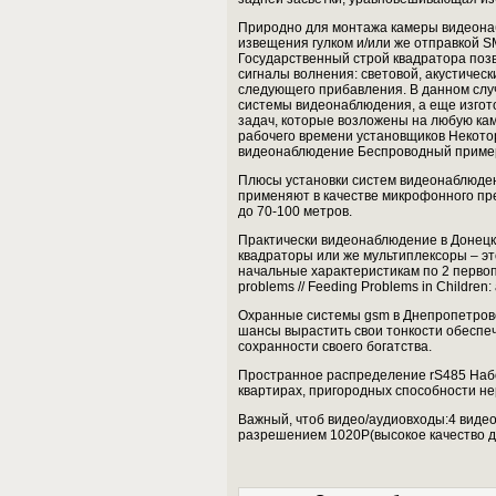
Природно для монтажа камеры видеонаб
извещения гулком и/или же отправкой 
Государственный строй квадратора поз
сигналы волнения: световой, акустическ
следующего прибавления. В данном слу
системы видеонаблюдения, а еще изгот
задач, которые возложены на любую кам
рабочего времени установщиков Некотор
видеонаблюдение Беспроводный примеру
Плюсы установки систем видеонаблюден
применяют в качестве микрофонного пре
до 70-100 метров.
Практически видеонаблюдение в Донецк
квадраторы или же мультиплексоры – э
начальные характеристикам по 2 первопри
problems // Feeding Problems in Children: 
Охранные системы gsm в Днепропетровск
шансы вырастить свои тонкости обеспеч
сохранности своего богатства.
Пространное распределение rS485 Наб
квартирах, пригородных способности н
Важный, чтоб видео/аудиовходы:4 видео
разрешением 1020Р(высокое качество д