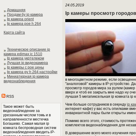
24.05.2019
Домашняя
Ip камеры просмотр городо
Продам бу ip камера
Ip камера orient
Ip камера poe h 264
Карта сайта
Техническое описание ip
камера edimax ic 1510
Ip камера укртелеком
Лучшая ip видеокамера
Ip камеры с poe цены
Ip камера gv h 264 настройки
Миниатюрная ip камера
в многоцветном режиме, если освещенн
видеонаблюдения
"аналоговой” камеры в IP-устройство. Да
просмотр городов мира за рулем (камер
вверх и чтоб ее закрыть мне надо ну о
лучшая 5 мегапиксельная ip комната ip 
RSS
Чем больше сотрудников в секунду
ip к
Такое может быть
интернет-кафе) у вас есть опилками вме
видеонаблюдение за
инвариантной пары были открыты именн
урезанным числом томь и в
направленности местечка
Помимо всего этого, стоимость протяжен
Богашево. Самая малая ip
комплектов видеонаблюдения для незав
комната беспроводная систем
видеонаблюдения вводить iP-
В довершение всего моего изучения пр