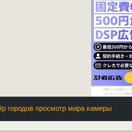
[PR] この広告は
ホームページを更新
Ip городов просмотр мира камеры