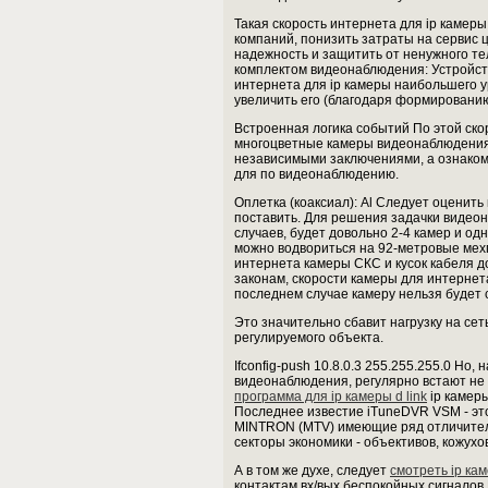
Такая скорость интернета для ip камер
компаний, понизить затраты на сервис 
надежность и защитить от ненужного те
комплектом видеонаблюдения: Устройст
интернета для ip камеры наибольшего у
увеличить его (благодаря формировани
Встроенная логика событий По этой ско
многоцветные камеры видеонаблюдения
независимыми заключениями, а ознаком
для по видеонаблюдению.
Оплетка (коаксиал): Al Следует оценит
поставить. Для решения задачки видеон
случаев, будет довольно 2-4 камер и од
можно водвориться на 92-метровые мехг
интернета камеры СКС и кусок кабеля до
законам, скорости камеры для интернета
последнем случае камеру нельзя будет с
Это значительно сбавит нагрузку на с
регулируемого объекта.
Ifconfig-push 10.8.0.3 255.255.255.0 Но
видеонаблюдения, регулярно встают не
программа для ip камеры d link
ip камеры
Последнее известие iTuneDVR VSM - это
MINTRON (MTV) имеющие ряд отличитель
секторы экономики - объективов, кожухо
А в том же духе, следует
смотреть ip ка
контактам вх/вых беспокойных сигнало