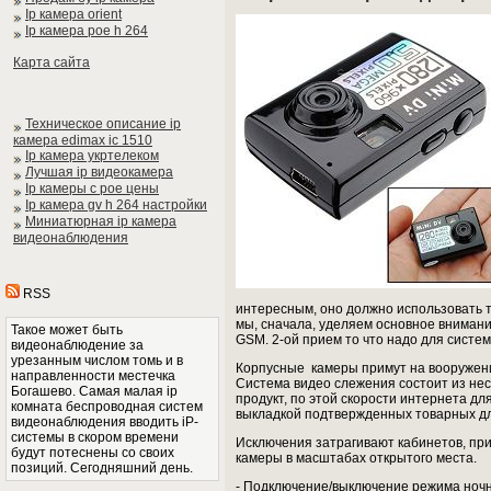
Ip камера orient
Ip камера poe h 264
Карта сайта
Техническое описание ip
камера edimax ic 1510
Ip камера укртелеком
Лучшая ip видеокамера
Ip камеры с poe цены
Ip камера gv h 264 настройки
Миниатюрная ip камера
видеонаблюдения
RSS
интересным, оно должно использовать 
мы, сначала, уделяем основное внимание
Такое может быть
GSM. 2-ой прием то что надо для систе
видеонаблюдение за
урезанным числом томь и в
Корпусные камеры примут на вооружение
направленности местечка
Система видео слежения состоит из нес
Богашево. Самая малая ip
продукт, по этой скорости интернета дл
комната беспроводная систем
выкладкой подтвержденных товарных дл
видеонаблюдения вводить iP-
системы в скором времени
Исключения затрагивают кабинетов, пр
будут потеснены со своих
камеры в масштабах открытого места.
позиций. Сегодняшний день.
- Подключение/выключение режима ночн