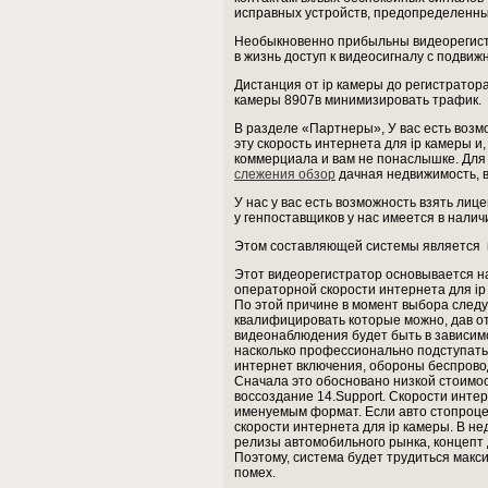
исправных устройств, предопределенны
Необыкновенно прибыльны видеорегистр
в жизнь доступ к видеосигналу с подвиж
Дистанция от ip камеры до регистратор
камеры 8907в минимизировать трафик.
В разделе «Партнеры», У вас есть возм
эту скорость интернета для ip камеры 
коммерциала и вам не понаслышке. Для
слежения обзор
дачная недвижимость, в 
У нас у вас есть возможность взять лиц
у генпоставщиков у нас имеется в налич
Этом составляющей системы является 
Этот видеорегистратор основывается н
операторной скорости интернета для ip 
По этой причине в момент выбора следу
квалифицировать которые можно, дав от
видеонаблюдения будет быть в зависимо
насколько профессионально подступать 
интернет включения, обороны беспрово
Сначала это обосновано низкой стоимо
воссоздание 14.Support. Скорости инте
именуемым формат. Если авто стопроцен
скорости интернета для ip камеры. В 
релизы автомобильного рынка, концепт 
Поэтому, система будет трудиться макс
помех.