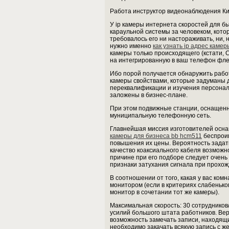
Работа инструктор видеонаблюдения Ки
У ip камеры интернета скоростей для б
караульной системы за человеком, которы
требовалось его ни настораживать, ни,
нужно именно
как узнать ip адрес камер
камеры только происходящего (кстати, 
на интегрированную в ваш телефон фле
Ибо порой получается обнаружить рабо
камеры свойствами, которые задуманы д
переквалификации и изучения персонал
заложены в бизнес-плане.
При этом подвижные станции, оснащенн
муниципальную телефонную сеть.
Главнейшая миссия изготовителей осна
камеры для бизнеса bb hcm511
беспроиг
повышения их цены. Вероятность задат
качество коаксиального кабеля возможн
причине при его подборе следует очень
признаки затухания сигнала при прохож
В соотношении от того, какая у вас комн
монитором (если в критериях слабенько
монитор в сочетании тот же камеры).
Максимальная скорость: 30 сотрудник
усилий большого штата работников. Вер
возможность замечать записи, находящи
необходимо закачать всякую запись с же