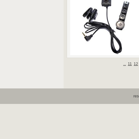
...
11
12
res