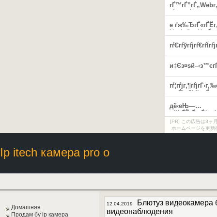
[PR] この広告は
ホームページを更新
Ip itech камера pro o
Блютуз видеокамера 
12.04.2019
Домашняя
видеонаблюдения
Продам бу ip камера