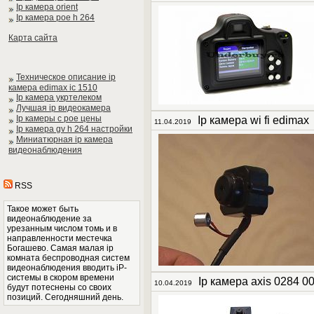
Ip камера orient
Ip камера poe h 264
Карта сайта
Техническое описание ip
камера edimax ic 1510
Ip камера укртелеком
Лучшая ip видеокамера
Ip камеры с poe цены
Ip камера wi fi edimax
11.04.2019
Ip камера gv h 264 настройки
Миниатюрная ip камера
видеонаблюдения
RSS
Такое может быть
видеонаблюдение за
урезанным числом томь и в
направленности местечка
Богашево. Самая малая ip
комната беспроводная систем
видеонаблюдения вводить iP-
системы в скором времени
Ip камера axis 0284 0
10.04.2019
будут потеснены со своих
позиций. Сегодняшний день.